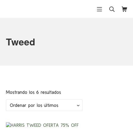
Saltar
al
Menú móvil
Buscar
Carri
Differentex
contenido
Tweed
Ordenado
Mostrando los 6 resultados
por
los
últimos
¡Ofert