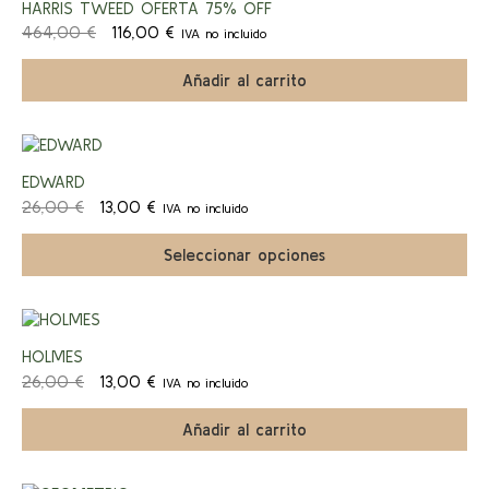
HARRIS TWEED OFERTA 75% OFF
El
El
464,00
€
116,00
€
IVA no incluido
a!
precio
precio
original
actual
Añadir al carrito
era:
es:
464,00 €.
116,00 €.
Este
producto
¡Ofert
EDWARD
tiene
El
El
múltiples
26,00
€
13,00
€
IVA no incluido
a!
precio
precio
variantes.
original
actual
Las
Seleccionar opciones
era:
es:
opciones
26,00 €.
13,00 €.
se
pueden
elegir
¡Ofert
en
HOLMES
la
El
El
26,00
€
13,00
€
IVA no incluido
página
a!
precio
precio
de
original
actual
Añadir al carrito
producto
era:
es:
26,00 €.
13,00 €.