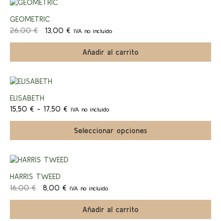
¡Ofert
GEOMETRIC
El
El
26,00
€
13,00
€
IVA no incluido
a!
precio
precio
original
actual
Añadir al carrito
era:
es:
26,00 €.
13,00 €.
Este
producto
¡Ofert
ELISABETH
tiene
Rango
múltiples
15,50
€
-
17,50
€
IVA no incluido
a!
de
variantes.
precios:
Las
Seleccionar opciones
desde
opciones
15,50 €
se
hasta
pueden
17,50 €
elegir
¡Ofert
en
HARRIS TWEED
la
El
El
16,00
€
8,00
€
IVA no incluido
página
a!
precio
precio
de
original
actual
Añadir al carrito
producto
era:
es: