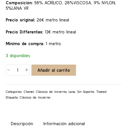
Composición:
58% ACRÍLICO, 28%VISCOSA, 9% NYLON,
5%LANA VR
Precio original:
26€ metro lineal
Precio Differentex:
13€ metro lineal
Mínimo de compra:
1 metro.
3 disponibles
GEOMETRIC
-
+
Añadir al carrito
cantidad
Categorías:
Chanel
,
Clásicos de Invierno
,
Lana
,
Sin Soporte
,
Tweed
Etiqueta:
Clásicos de Invierno
Descripción
Información adicional