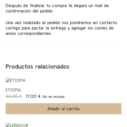
Después de finalizar tu compra te llegará un mail de
confirmación del pedido.
Una vez realizado el pedido nos pondremos en contacto
contigo para pactar la entrega y agregar los costes de
envío correspondientes.
Productos relacionados
¡Ofert
ETIOPIA
El
El
34,00
€
17,00
€
IVA no incluido
a!
precio
precio
original
actual
Añadir al carrito
era:
es:
34,00 €.
17,00 €.
Este