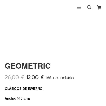
Saltar
al
Menú móvil
Buscar
Carri
Differentex
contenido
¡Ofert
a!
GEOMETRIC
El
El
26,00
€
13,00
€
IVA no incluido
precio
precio
CLÁSICOS DE INVIERNO
original
actual
era:
es:
Ancho:
145 cms
26,00 €.
13,00 €.