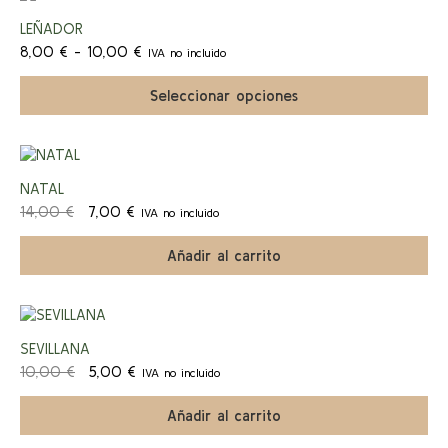
producto
¡Ofert
LEÑADOR
tiene
Rango
múltiples
8,00
€
-
10,00
€
IVA no incluido
a!
de
variantes.
precios:
Las
Seleccionar opciones
desde
opciones
8,00 €
se
hasta
pueden
10,00 €
elegir
¡Ofert
en
NATAL
la
El
El
14,00
€
7,00
€
IVA no incluido
página
a!
precio
precio
de
original
actual
Añadir al carrito
producto
era:
es:
14,00 €.
7,00 €.
¡Ofert
SEVILLANA
El
El
10,00
€
5,00
€
IVA no incluido
a!
precio
precio
original
actual
Añadir al carrito
era:
es:
10,00 €.
5,00 €.