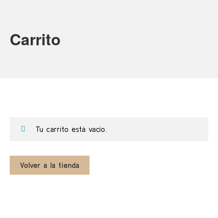
Saltar
al
contenido
Carrito
Tu carrito está vacío.
Volver a la tienda