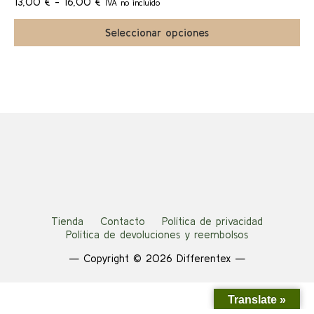
Rango
múltiples
13,00
€
-
16,00
€
IVA no incluido
a!
de
variantes.
precios:
Las
Seleccionar opciones
desde
opciones
13,00 €
se
hasta
pueden
16,00 €
elegir
en
la
página
de
producto
Tienda
Contacto
Política de privacidad
Política de devoluciones y reembolsos
— Copyright © 2026 Differentex —
Translate »