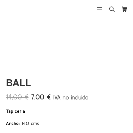
Saltar
al
Menú móvil
Buscar
Carri
Differentex
contenido
¡Ofert
a!
BALL
El
El
14,00
€
7,00
€
IVA no incluido
precio
precio
Tapicería
original
actual
era:
es:
Ancho:
140 cms
14,00 €.
7,00 €.