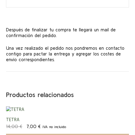
Después de finalizar tu compra te llegará un mail de
confirmación del pedido.
Una vez realizado el pedido nos pondremos en contacto
contigo para pactar la entrega y agregar los costes de
envío correspondientes.
Productos relacionados
¡Ofert
TETRA
El
El
14,00
€
7,00
€
IVA no incluido
a!
precio
precio