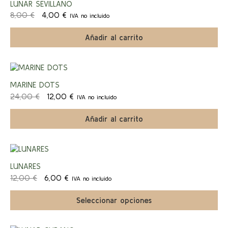
LUNAR SEVILLANO
El
El
8,00
€
4,00
€
IVA no incluido
a!
precio
precio
original
actual
Añadir al carrito
era:
es:
8,00 €.
4,00 €.
¡Ofert
MARINE DOTS
El
El
24,00
€
12,00
€
IVA no incluido
a!
precio
precio
original
actual
Añadir al carrito
era:
es:
24,00 €.
12,00 €.
Este
producto
¡Ofert
LUNARES
tiene
El
El
múltiples
12,00
€
6,00
€
IVA no incluido
a!
precio
precio
variantes.
original
actual
Las
Seleccionar opciones
era:
es:
opciones
12,00 €.
6,00 €.
se
pueden