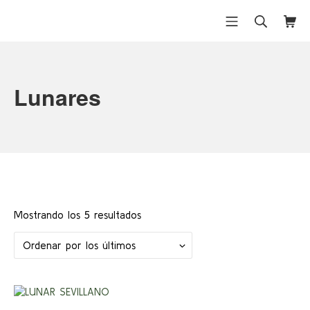
Saltar
al
Menú móvil
Buscar
Carri
Differentex
contenido
Lunares
Ordenado
Mostrando los 5 resultados
por
los
últimos
¡Ofert