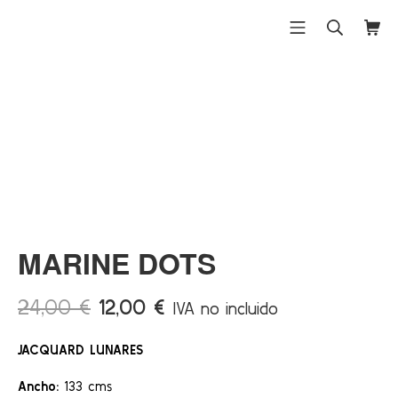
Saltar
al
Menú móvil
Buscar
Carri
Differentex
contenido
¡Ofert
a!
MARINE DOTS
El
El
24,00
€
12,00
€
IVA no incluido
precio
precio
JACQUARD LUNARES
original
actual
era:
es:
Ancho:
133 cms