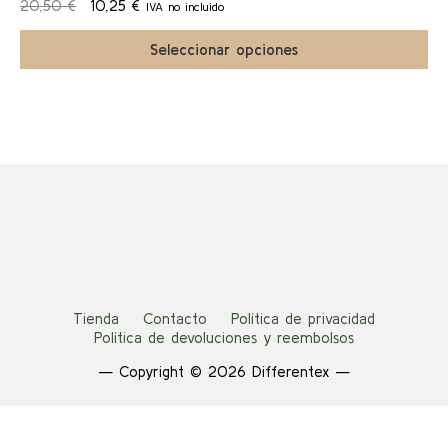
El
El
múltiples
20,50
€
10,25
€
IVA no incluido
página
a!
precio
precio
variantes.
de
original
actual
Las
Seleccionar opciones
producto
era:
es:
opciones
20,50 €.
10,25 €.
se
pueden
elegir
en
la
página
de
producto
Tienda
Contacto
Política de privacidad
Política de devoluciones y reembolsos
— Copyright © 2026 Differentex —