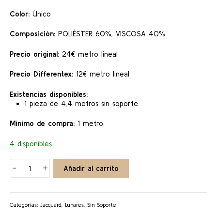
24,00 €.
12,00 €.
Color:
Único
Composición:
POLIÉSTER 60%, VISCOSA 40%
Precio original:
24€ metro lineal
Precio Differentex:
12€ metro lineal
Existencias disponibles:
1 pieza de 4,4 metros sin soporte.
Mínimo de compra:
1 metro.
4 disponibles
MARINE
-
+
Añadir al carrito
DOTS
cantidad
Categorías:
Jacquard
,
Lunares
,
Sin Soporte