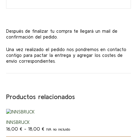
Después de finalizar tu compra te llegará un mail de
confirmación del pedido.
Una vez realizado el pedido nos pondremos en contacto
contigo para pactar la entrega y agregar los costes de
envío correspondientes.
Productos relacionados
Este
producto
¡Ofert
INNSBRUCK
tiene
Rango
múltiples
16,00
€
-
18,00
€
IVA no incluido
a!
de
variantes.