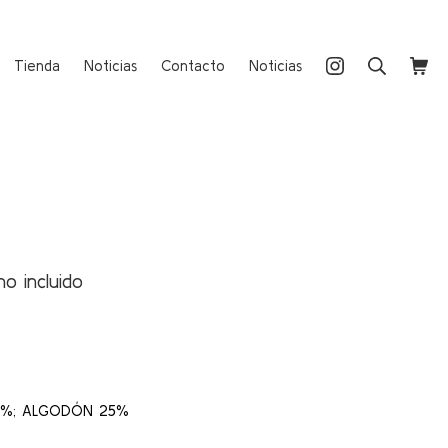
Instagram
Buscar
Carri
Tienda
Noticias
Contacto
Noticias
no incluido
io
al
 €.
5%; ALGODÓN 25%