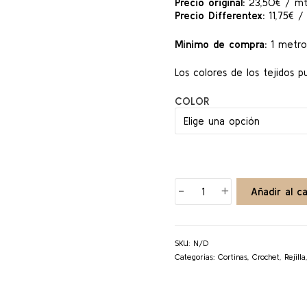
Precio original:
23,50€ / m
Precio Differentex:
11,75€ /
Mínimo de compra:
1 metro
Los colores de los tejidos p
COLOR
BURKINA
-
+
Añadir al ca
cantidad
SKU:
N/D
Categorías:
Cortinas
,
Crochet
,
Rejilla