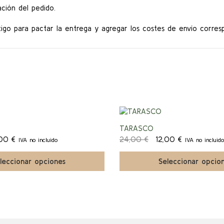
ción del pedido.
go para pactar la entrega y agregar los costes de envío corres
Este
producto
¡Ofert
TARASCO
tiene
Rango
El
El
múltiples
,00
€
24,00
€
12,00
€
IVA no incluido
IVA no incluido
a!
de
precio
precio
variantes.
precios:
original
actual
Las
leccionar opciones
Seleccionar opcio
desde
era:
es:
opciones
16,00 €
24,00 €.
12,00 €.
se
hasta
pueden
18,00 €
elegir
en
la