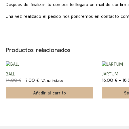
Después de finalizar tu compra te llegará un mail de confirma
Una vez realizado el pedido nos pondremos en contacto conti
Productos relacionados
Este
producto
¡Ofert
BALL
JARTUM
tiene
El
El
múltiples
14,00
€
7,00
€
16,00
€
-
18
IVA no incluido
a!
precio
precio
variantes.
original
actual
Las
Añadir al carrito
Se
era:
es:
opciones
14,00 €.
7,00 €.
se
pueden
elegir
en
la