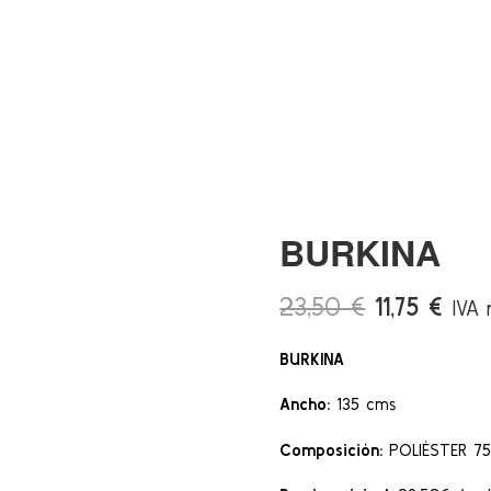
BURKINA
El
El
23,50
€
11,75
€
IVA 
precio
prec
BURKINA
original
actu
era:
es:
Ancho:
135 cms
23,50 €.
11,75
Composición:
POLIÉSTER 7