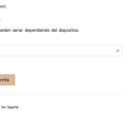
t
 mt
.
ueden variar dependiendo del dispositivo.
rrito
,
Sin Soporte