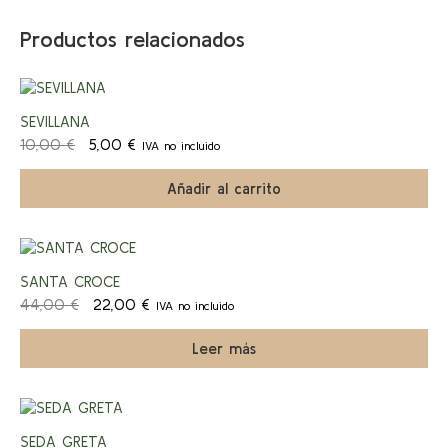
Productos relacionados
¡Ofert
SEVILLANA
El
El
10,00
€
5,00
€
IVA no incluido
a!
precio
precio
original
actual
Añadir al carrito
era:
es:
10,00 €.
5,00 €.
¡Ofert
SANTA CROCE
El
El
44,00
€
22,00
€
IVA no incluido
a!
precio
precio
original
actual
Leer más
era:
es:
44,00 €.
22,00 €.
¡Ofert
SEDA GRETA