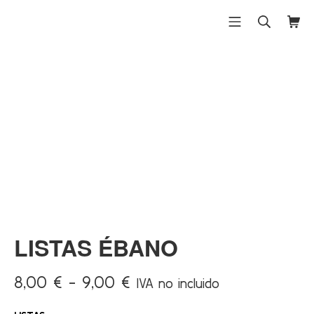
Saltar
al
Menú móvil
Buscar
Carri
Differentex
contenido
¡Ofert
a!
LISTAS ÉBANO
Rango
8,00
€
-
9,00
€
IVA no incluido
de