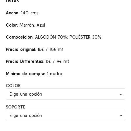
LISTAS
precios:
desde
Ancho:
140 cms
8,00 €
Color:
Marrón, Azul
hasta
9,00 €
Composición:
ALGODÓN 70%; POLIÉSTER 30%
Precio original:
16€ / 18€ mt
Precio Differentex:
8€ / 9€ mt
Mínimo de compra:
1 metro.
COLOR
SOPORTE