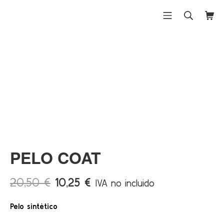
Saltar
al
Menú móvil
Buscar
Carri
Differentex
contenido
¡Ofert
a!
PELO COAT
El
El
20,50
€
10,25
€
IVA no incluido
precio
precio
Pelo sintético
original
actual