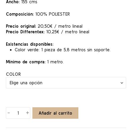
era:
es:
Ancho:
155 cms
20,50 €.
10,25 €.
Composición:
100% POLIESTER
Precio original:
20,50€ / metro lineal
Precio Differentex:
10,25€ / metro lineal
Existencias disponibles:
Color verde: 1 pieza de 5,8 metros sin soporte.
Mínimo de compra:
1 metro.
COLOR
PELO
-
+
Añadir al carrito
COAT
cantidad