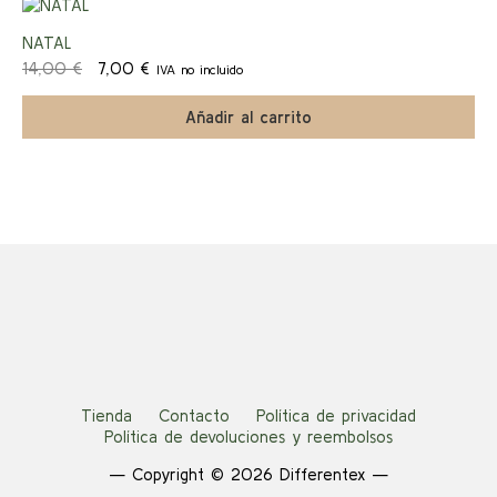
elegir
¡Ofert
en
NATAL
la
El
El
14,00
€
7,00
€
IVA no incluido
página
a!
precio
precio
de
original
actual
Añadir al carrito
producto
era:
es:
14,00 €.
7,00 €.
Tienda
Contacto
Política de privacidad
Política de devoluciones y reembolsos
— Copyright © 2026 Differentex —