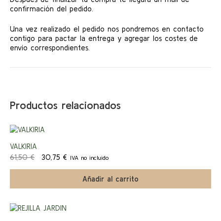
confirmación del pedido.
Una vez realizado el pedido nos pondremos en contacto
contigo para pactar la entrega y agregar los costes de
envío correspondientes.
Productos relacionados
¡Ofert
VALKIRIA
El
El
61,50
€
30,75
€
IVA no incluido
a!
precio
precio
original
actual
Añadir al carrito
era:
es:
61,50 €.
30,75 €.
¡Ofert