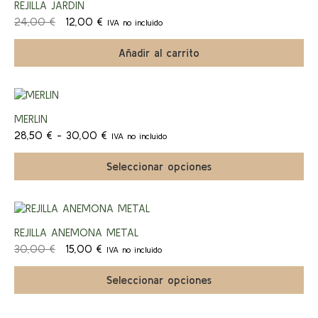
REJILLA JARDIN
El
El
24,00
€
12,00
€
IVA no incluido
a!
precio
precio
original
actual
Añadir al carrito
era:
es:
24,00 €.
12,00 €.
Este
producto
¡Ofert
MERLIN
tiene
Rango
múltiples
28,50
€
-
30,00
€
IVA no incluido
a!
de
variantes.
precios:
Las
Seleccionar opciones
desde
opciones
28,50 €
se
hasta
pueden
Este
30,00 €
elegir
producto
¡Ofert
en
REJILLA ANEMONA METAL
tiene
la
El
El
múltiples
30,00
€
15,00
€
IVA no incluido
página
a!
precio
precio
variantes.
de
original
actual
Las
Seleccionar opciones
producto
era:
es:
opciones
30,00 €.
15,00 €.
se
pueden