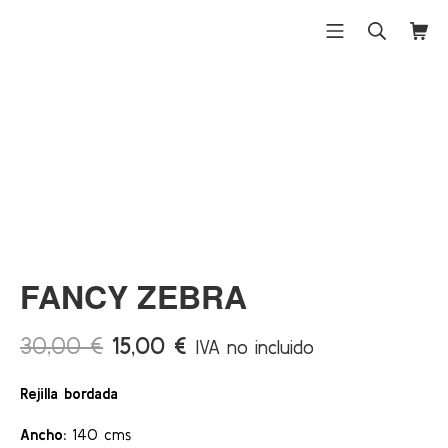
Saltar
al
Menú móvil
Buscar
Carri
Differentex
contenido
¡Ofert
a!
FANCY ZEBRA
El
El
30,00
€
15,00
€
IVA no incluido
precio
precio
Rejilla bordada
original
actual
era:
es:
Ancho:
140 cms