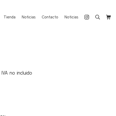
Instagram
Buscar
Carri
Tienda
Noticias
Contacto
Noticias
Rango
IVA no incluido
de
precios:
desde
28,50 €
hasta