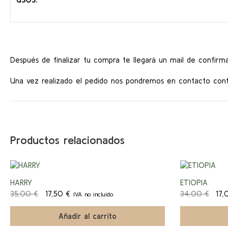
Después de finalizar tu compra te llegará un mail de confirma
Una vez realizado el pedido nos pondremos en contacto conti
Productos relacionados
¡Ofert
HARRY
ETIOPIA
El
El
El
35,00
€
17,50
€
34,00
€
17
IVA no incluido
a!
precio
precio
prec
original
actual
origi
Añadir al carrito
era:
es:
era: