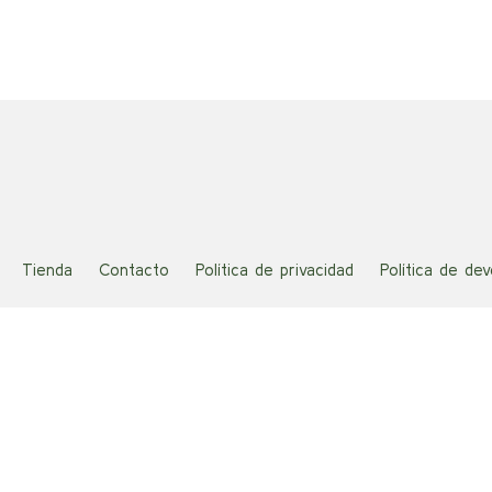
35,00 €.
17,50 €.
34,0
Tienda
Contacto
Política de privacidad
Política de de
Plataforma de Gestión del Consentimiento de Real Cookie Bann