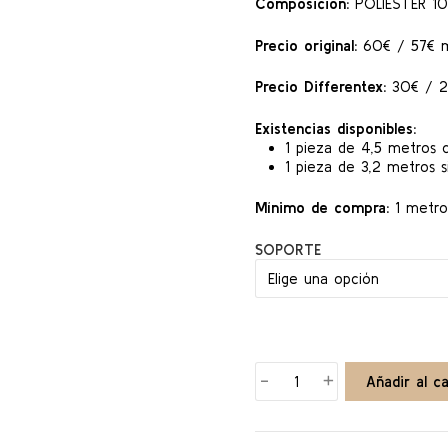
Composición:
POLIÉSTER 1
Precio original:
60€ / 57€ m
Precio Differentex:
30€ / 28
Existencias disponibles:
1 pieza de 4,5 metros 
1 pieza de 3,2 metros s
Mínimo de compra:
1 metro
SOPORTE
MERLIN
-
+
Añadir al ca
cantidad