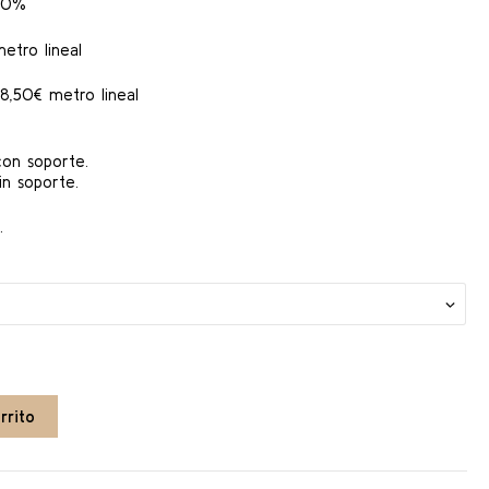
30,00 €
00%
etro lineal
,50€ metro lineal
con soporte.
in soporte.
.
rrito