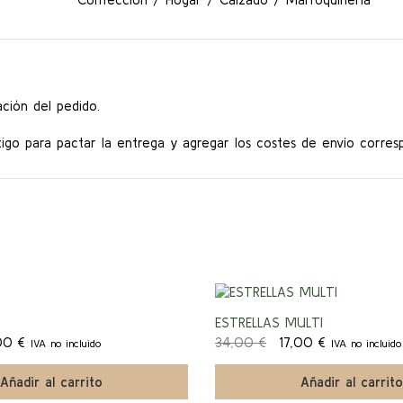
ción del pedido.
go para pactar la entrega y agregar los costes de envío corres
¡Ofert
ESTRELLAS MULTI
El
El
El
,00
€
34,00
€
17,00
€
IVA no incluido
IVA no incluido
a!
io
precio
precio
precio
nal
actual
original
actual
Añadir al carrito
Añadir al carrito
es:
era:
es: