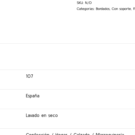
SKU:
N/D
Categorías:
Bordados
,
Con soporte
,
F
107
España
Lavado en seco
Confección / Hogar / Calzado / Marroquinería