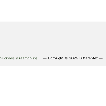
0 €.
17,00 €.
34,00 €.
17,00 €.
voluciones y reembolsos
— Copyright © 2026 Differentex —
er