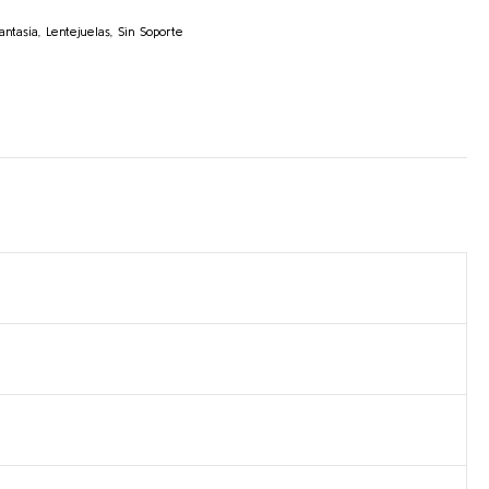
antasía
,
Lentejuelas
,
Sin Soporte