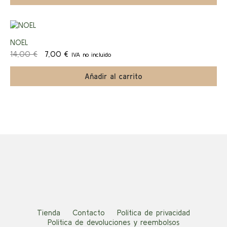
era:
es:
44,00 €.
22,00 €.
¡Ofert
NOEL
El
El
14,00
€
7,00
€
IVA no incluido
a!
precio
precio
original
actual
Añadir al carrito
era:
es:
14,00 €.
7,00 €.
Tienda
Contacto
Política de privacidad
Política de devoluciones y reembolsos