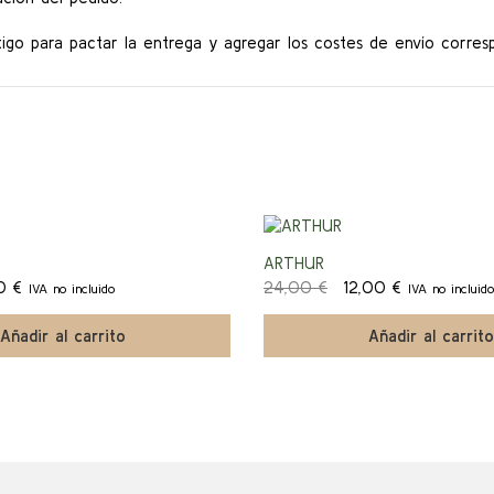
go para pactar la entrega y agregar los costes de envío corres
¡Ofert
ARTHUR
El
El
El
00
€
24,00
€
12,00
€
IVA no incluido
IVA no incluido
a!
o
precio
precio
precio
nal
actual
original
actual
Añadir al carrito
Añadir al carrito
es:
era:
es:
0 €.
7,00 €.
24,00 €.
12,00 €.