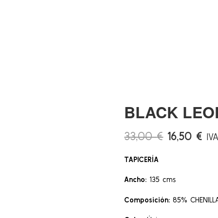
BLACK LEO
El
El
33,00
€
16,50
€
IV
precio
pre
TAPICERÍA
original
act
era:
es:
Ancho:
135 cms
33,00 €.
16,
Composición:
85% CHENILLA