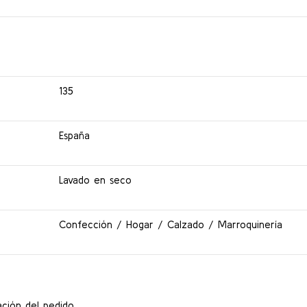
135
España
Lavado en seco
Confección / Hogar / Calzado / Marroquinería
ción del pedido.