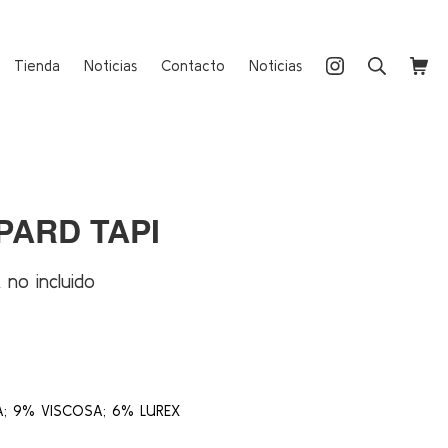
Instagram
Buscar
Carri
Tienda
Noticias
Contacto
Noticias
PARD TAPI
A no incluido
cio
ual
50 €.
; 9% VISCOSA; 6% LUREX