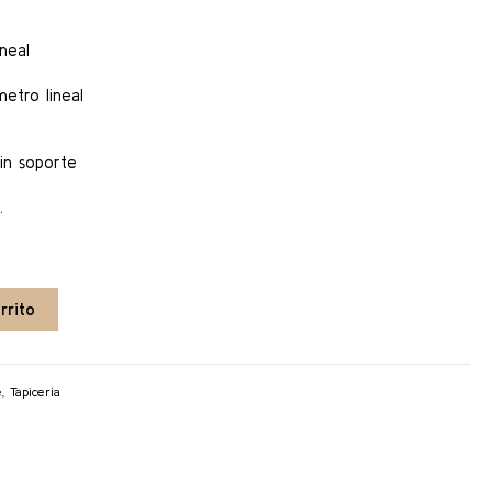
neal
etro lineal
in soporte
.
rrito
e
,
Tapicería