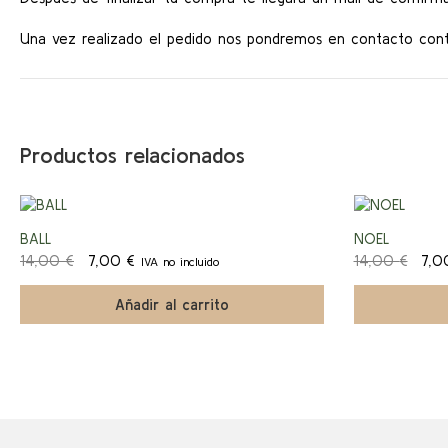
Una vez realizado el pedido nos pondremos en contacto conti
Productos relacionados
¡Ofert
BALL
NOEL
El
El
El
14,00
€
7,00
€
14,00
€
7,
IVA no incluido
a!
precio
precio
preci
original
actual
origi
Añadir al carrito
era:
es:
era:
14,00 €.
7,00 €.
14,0