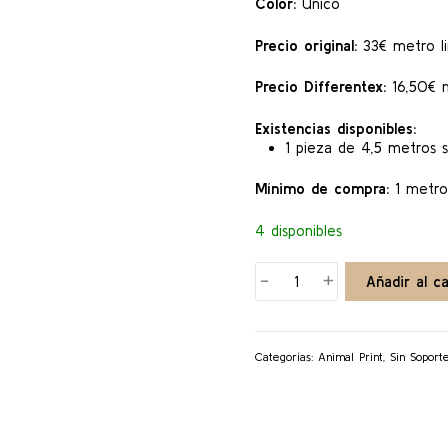
Color:
Único
Precio original:
33€ metro li
Precio Differentex:
16,50€ m
Existencias disponibles:
1 pieza de 4,5 metros s
Mínimo de compra:
1 metro
4 disponibles
BLACK
-
+
Añadir al ca
LEOPARD
TAPI
cantidad
Categorías:
Animal Print
,
Sin Soport