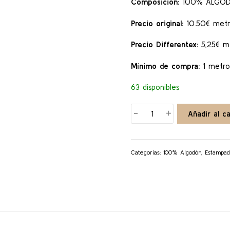
Composición:
100% ALGO
Precio original:
10.50€ metro
Precio Differentex:
5,25€ me
Mínimo de compra:
1 metro
63 disponibles
BEBE
-
+
Añadir al ca
cantidad
Categorías:
100% Algodón
,
Estampad