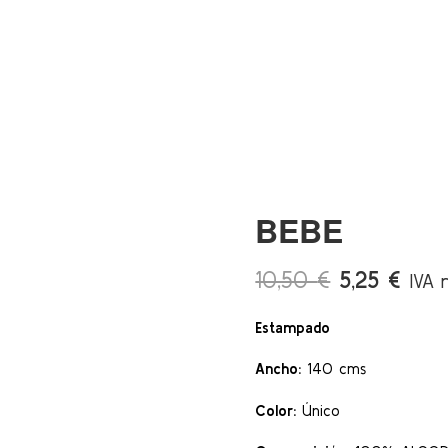
BEBE
El
El
10,50
€
5,25
€
IVA 
precio
prec
Estampado
original
actua
era:
es:
Ancho:
140 cms
10,50 €.
5,25
Color:
Único