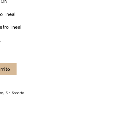
DÓN
 lineal
tro lineal
.
rrito
os
,
Sin Soporte