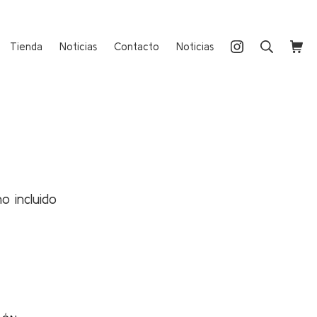
Instagram
Buscar
Carri
Tienda
Noticias
Contacto
Noticias
no incluido
io
l
 €.