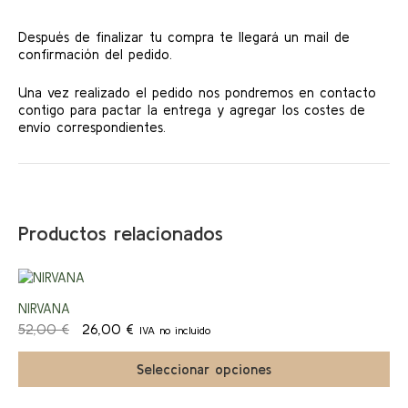
Después de finalizar tu compra te llegará un mail de
confirmación del pedido.
Una vez realizado el pedido nos pondremos en contacto
contigo para pactar la entrega y agregar los costes de
envío correspondientes.
Productos relacionados
Este
producto
¡Ofert
NIRVANA
tiene
El
El
múltiples
52,00
€
26,00
€
IVA no incluido
a!
precio
precio
variantes.
original
actual
Las
Seleccionar opciones
era:
es:
opciones
52,00 €.
26,00 €.
se