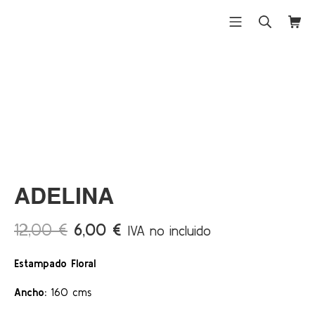
Saltar
al
Menú móvil
Buscar
Carri
Differentex
contenido
¡Ofert
a!
ADELINA
El
El
12,00
€
6,00
€
IVA no incluido
precio
precio
Estampado Floral
original
actual
era:
es:
Ancho:
160 cms
12,00 €.
6,00 €.