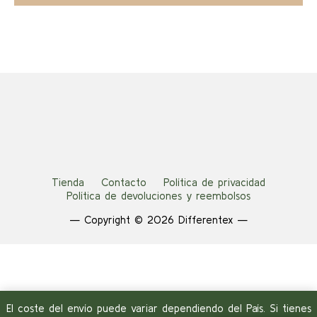
era:
es:
opciones
46,00 €.
23,00 €.
se
pueden
elegir
en
la
página
de
producto
Tienda
Contacto
Política de privacidad
Política de devoluciones y reembolsos
— Copyright © 2026 Differentex —
El coste del envío puede variar dependiendo del País. Si tienes