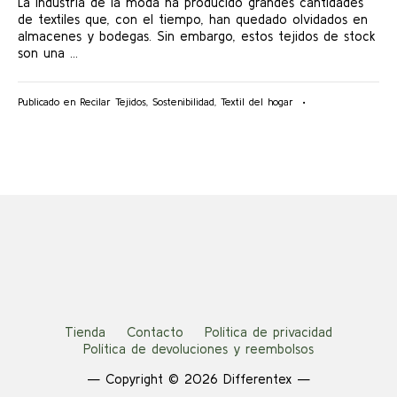
La industria de la moda ha producido grandes cantidades
Paso
de textiles que, con el tiempo, han quedado olvidados en
a
almacenes y bodegas. Sin embargo, estos tejidos de stock
Paso
son una …
Publicado en
Recilar Tejidos
,
Sostenibilidad
,
Textil del hogar
•
Tienda
Contacto
Política de privacidad
Política de devoluciones y reembolsos
— Copyright © 2026 Differentex —