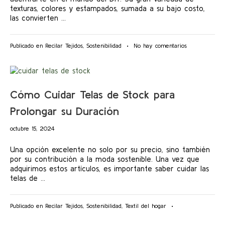
texturas, colores y estampados, sumada a su bajo costo,
las convierten …
en
Publicado en
Recilar Tejidos
,
Sostenibilidad
•
No hay comentarios
5
Proyectos
Fáciles
para
Cómo Cuidar Telas de Stock para
Empezar
a
Prolongar su Duración
Trabajar
con
octubre
octubre 15, 2024
Telas
15,
de
2024
Una opción excelente no solo por su precio, sino también
Stock
por su contribución a la moda sostenible. Una vez que
adquirimos estos artículos, es importante saber cuidar las
telas de …
Publicado en
Recilar Tejidos
,
Sostenibilidad
,
Textil del hogar
•