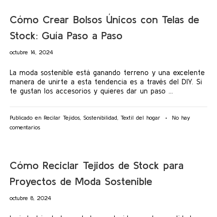
Cómo Crear Bolsos Únicos con Telas de
Stock: Guía Paso a Paso
octubre
octubre 14, 2024
14,
2024
La moda sostenible está ganando terreno y una excelente
manera de unirte a esta tendencia es a través del DIY. Si
te gustan los accesorios y quieres dar un paso …
Publicado en
Recilar Tejidos
,
Sostenibilidad
,
Textil del hogar
•
No hay
en
comentarios
Cómo
Crear
Bolsos
Cómo Reciclar Tejidos de Stock para
Únicos
con
Proyectos de Moda Sostenible
Telas
de
octubre
octubre 8, 2024
Stock:
14,
Guía
2024