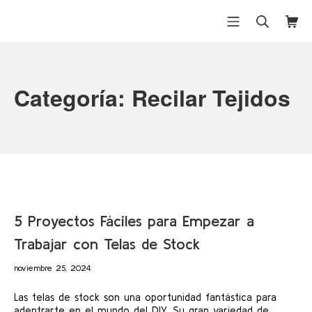
Saltar
al
Menú móvil
Buscar
Carri
Differentex
contenido
Categoría:
Recilar Tejidos
5 Proyectos Fáciles para Empezar a
Trabajar con Telas de Stock
abril
noviembre 25, 2024
30,
2026
Las telas de stock son una oportunidad fantástica para
adentrarte en el mundo del DIY. Su gran variedad de