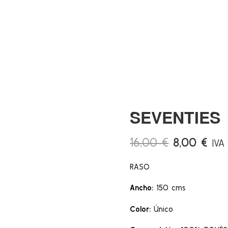
SEVENTIES
El
El
16,00
€
8,00
€
IVA
precio
prec
RASO
original
actu
era:
es:
Ancho:
150 cms
16,00 €.
8,0
Color:
Único