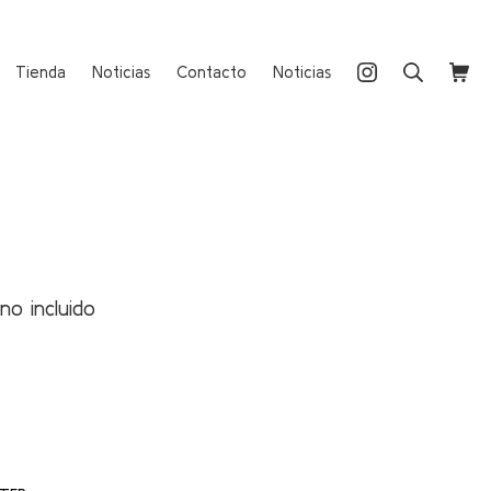
Instagram
Buscar
Carri
Tienda
Noticias
Contacto
Noticias
 no incluido
io
al
0 €.