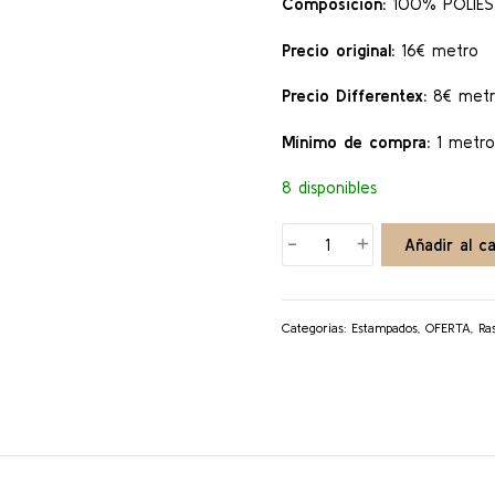
Composición:
100% POLIÉS
Precio original:
16€ metro
Precio Differentex:
8€ met
Mínimo de compra:
1 metro
8 disponibles
SEVENTIES
-
+
Añadir al ca
cantidad
Categorías:
Estampados
,
OFERTA
,
Ra