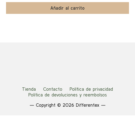
precio
precio
original
actual
Añadir al carrito
era:
es:
14,00 €.
7,00 €.
Tienda
Contacto
Política de privacidad
Política de devoluciones y reembolsos
— Copyright © 2026 Differentex —