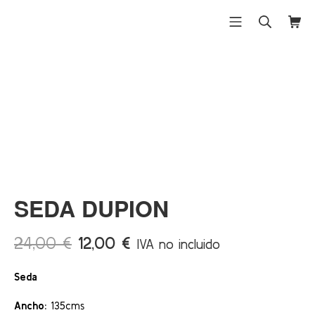
Saltar
al
Menú móvil
Buscar
Carri
Differentex
contenido
¡Ofert
a!
SEDA DUPION
El
El
24,00
€
12,00
€
IVA no incluido
precio
precio
Seda
original
actual
era:
es:
Ancho:
135cms