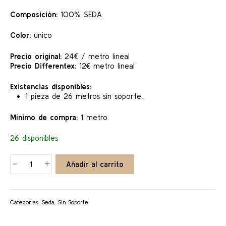
24,00 €.
12,00 €.
Composición:
100% SEDA
Color:
único
Precio original:
24€ / metro lineal
Precio Differentex:
12€ metro lineal
Existencias disponibles:
1 pieza de 26 metros sin soporte.
Mínimo de compra:
1 metro.
26 disponibles
SEDA
-
+
Añadir al carrito
DUPION
cantidad
Categorías:
Seda
,
Sin Soporte