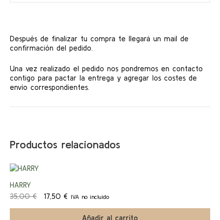
Después de finalizar tu compra te llegará un mail de
confirmación del pedido.
Una vez realizado el pedido nos pondremos en contacto
contigo para pactar la entrega y agregar los costes de
envío correspondientes.
Productos relacionados
¡Ofert
HARRY
El
El
35,00
€
17,50
€
IVA no incluido
a!
precio
precio
original
actual
Añadir al carrito