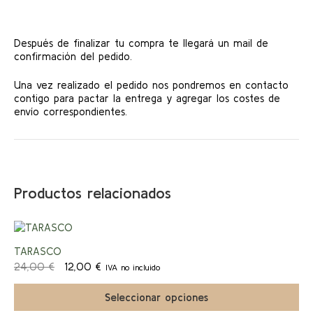
Después de finalizar tu compra te llegará un mail de
confirmación del pedido.
Una vez realizado el pedido nos pondremos en contacto
contigo para pactar la entrega y agregar los costes de
envío correspondientes.
Productos relacionados
Este
producto
¡Ofert
TARASCO
tiene
El
El
múltiples
24,00
€
12,00
€
IVA no incluido
a!
precio
precio
variantes.
original
actual
Las
Seleccionar opciones
era:
es:
opciones