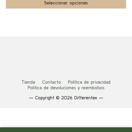
precios:
Las
Seleccionar opciones
producto
desde
opciones
5,00 €
se
hasta
pueden
6,00 €
elegir
en
la
página
de
producto
Tienda
Contacto
Política de privacidad
Política de devoluciones y reembolsos
— Copyright © 2026 Differentex —