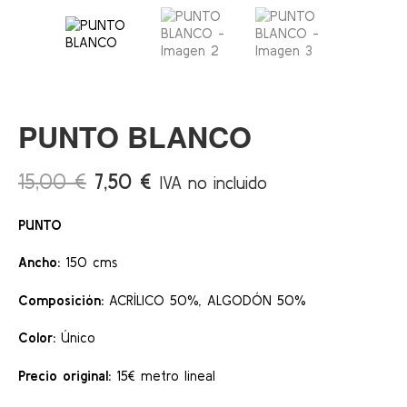
PUNTO BLANCO
El
El
15,00
€
7,50
€
IVA no incluido
precio
precio
PUNTO
original
actual
era:
es:
Ancho:
150 cms
15,00 €.
7,50 €.
Composición:
ACRÍLICO 50%, ALGODÓN 50%
Color:
Único
Precio original:
15€ metro lineal