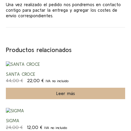
Una vez realizado el pedido nos pondremos en contacto
contigo para pactar la entrega y agregar los costes de
envío correspondientes.
Productos relacionados
¡Ofert
SANTA CROCE
El
El
44,00
€
22,00
€
IVA no incluido
a!
precio
precio
original
actual
Leer más
era:
es:
44,00 €.
22,00 €.
¡Ofert
SIGMA
El
El
24,00
€
12,00
€
IVA no incluido