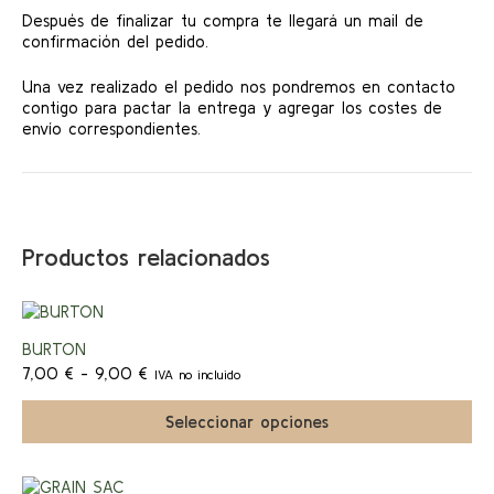
Después de finalizar tu compra te llegará un mail de
confirmación del pedido.
Una vez realizado el pedido nos pondremos en contacto
contigo para pactar la entrega y agregar los costes de
envío correspondientes.
Productos relacionados
Este
producto
¡Ofert
BURTON
tiene
Rango
múltiples
7,00
€
-
9,00
€
IVA no incluido
a!
de
variantes.
precios:
Las
Seleccionar opciones
desde
opciones
7,00 €
se
hasta
pueden
Este