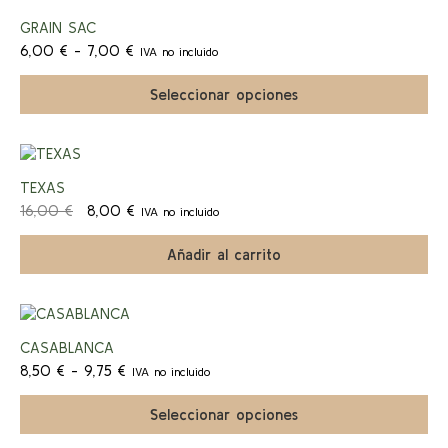
9,00 €
elegir
producto
¡Ofert
en
GRAIN SAC
tiene
la
Rango
múltiples
6,00
€
-
7,00
€
IVA no incluido
página
a!
de
variantes.
de
precios:
Las
Seleccionar opciones
producto
desde
opciones
6,00 €
se
hasta
pueden
7,00 €
elegir
¡Ofert
en
TEXAS
la
El
El
16,00
€
8,00
€
IVA no incluido
página
a!
precio
precio
de
original
actual
Añadir al carrito
producto
era:
es:
16,00 €.
8,00 €.
Este
producto
¡Ofert
CASABLANCA
tiene
Rango
múltiples
8,50
€
-
9,75
€
IVA no incluido
a!
de
variantes.
precios:
Las
Seleccionar opciones
desde
opciones
8,50 €
se