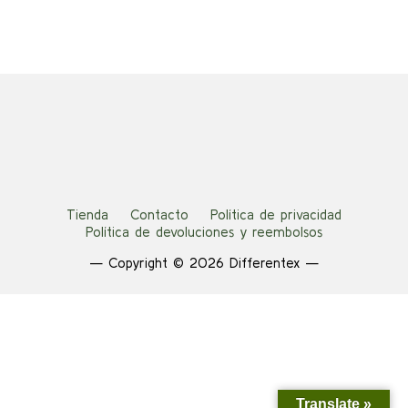
hasta
pueden
9,75 €
elegir
en
la
página
de
producto
Tienda
Contacto
Política de privacidad
Política de devoluciones y reembolsos
— Copyright © 2026 Differentex —
Translate »