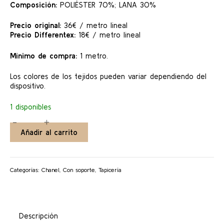
Composición:
POLIÉSTER 70%; LANA 30%
Precio original:
36€ / metro lineal
Precio Differentex:
18€ / metro lineal
Mínimo de compra:
1 metro.
Los colores de los tejidos pueden variar dependiendo del
dispositivo.
1 disponibles
-
+
MORGAN
Añadir al carrito
cantidad
Categorías:
Chanel
,
Con soporte
,
Tapicería
Descripción