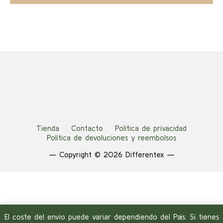
era:
es:
10,00 €.
5,00 €.
Tienda
Contacto
Política de privacidad
Política de devoluciones y reembolsos
— Copyright © 2026 Differentex —
El coste del envío puede variar dependiendo del País. Si tienes