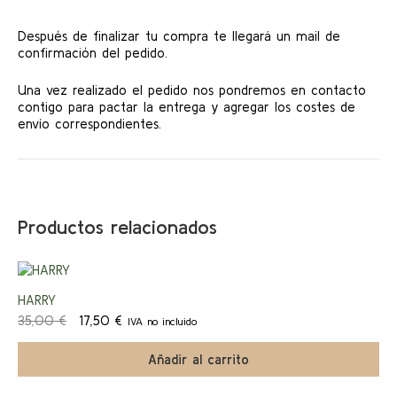
Después de finalizar tu compra te llegará un mail de
confirmación del pedido.
Una vez realizado el pedido nos pondremos en contacto
contigo para pactar la entrega y agregar los costes de
envío correspondientes.
Productos relacionados
¡Ofert
HARRY
El
El
35,00
€
17,50
€
IVA no incluido
a!
precio
precio
original
actual
Añadir al carrito
era:
es:
35,00 €.
17,50 €.