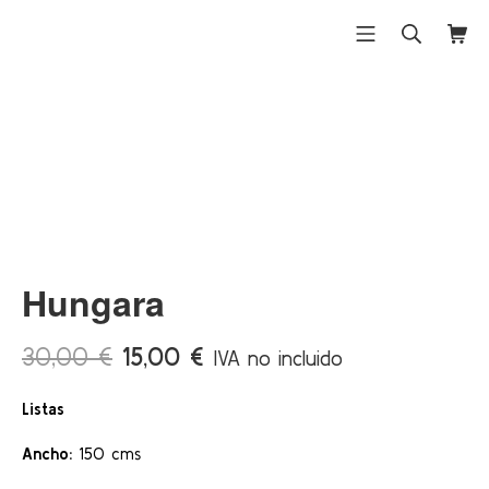
Saltar
al
Menú móvil
Buscar
Carri
Differentex
contenido
¡Ofert
a!
Hungara
El
El
30,00
€
15,00
€
IVA no incluido
precio
precio
Listas
original
actual
era:
es:
Ancho:
150 cms
30,00 €.
15,00 €.