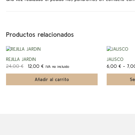
Productos relacionados
Este
producto
¡Ofert
REJILLA JARDIN
JALISCO
tiene
El
El
múltiples
24,00
€
12,00
€
6,00
€
-
7,
IVA no incluido
a!
precio
precio
variantes.
original
actual
Las
Añadir al carrito
Se
era:
es:
opciones
24,00 €.
12,00 €.
se
pueden
elegir
en
la
página
de
producto