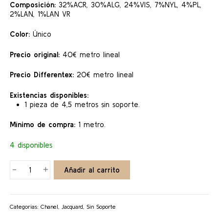
Composición:
32%ACR, 30%ALG, 24%VIS, 7%NYL, 4%PL,
2%LAN, 1%LAN VR
Color:
Único
Precio original:
40€ metro lineal
Precio Differentex:
20€ metro lineal
Existencias disponibles:
1 pieza de 4,5 metros sin soporte.
Mínimo de compra:
1 metro.
4 disponibles
ELOISE
-
+
Añadir al carrito
cantidad
Categorías:
Chanel
,
Jacquard
,
Sin Soporte