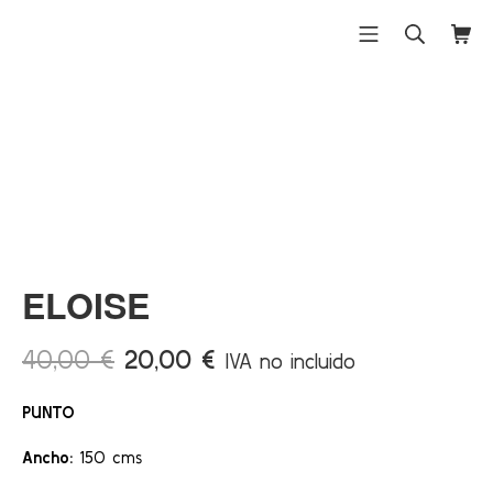
Saltar
al
Menú móvil
Buscar
Carri
Differentex
contenido
¡Ofert
a!
ELOISE
El
El
40,00
€
20,00
€
IVA no incluido
precio
precio
PUNTO
original
actual
era:
es:
Ancho:
150 cms
40,00 €.
20,00 €.