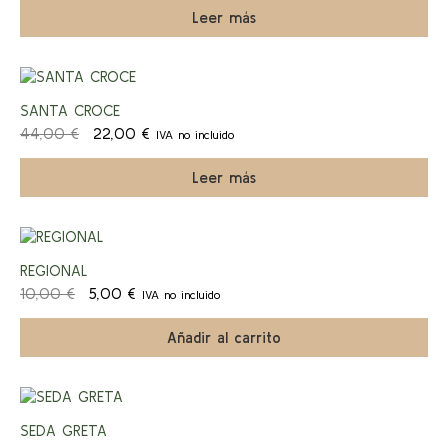
original
actual
Leer más
era:
es:
14,00 €.
7,00 €.
¡Ofert
SANTA CROCE
El
El
44,00
€
22,00
€
IVA no incluido
a!
precio
precio
original
actual
Leer más
era:
es:
44,00 €.
22,00 €.
¡Ofert
REGIONAL
El
El
10,00
€
5,00
€
IVA no incluido
a!
precio
precio
original
actual
Añadir al carrito
era:
es:
10,00 €.
5,00 €.
¡Ofert
SEDA GRETA