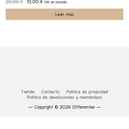
El
El
20,00
€
10,00
€
IVA no incluido
a!
precio
precio
original
actual
Leer más
era:
es:
20,00 €.
10,00 €.
Tienda
Contacto
Política de privacidad
Política de devoluciones y reembolsos
— Copyright © 2026 Differentex —