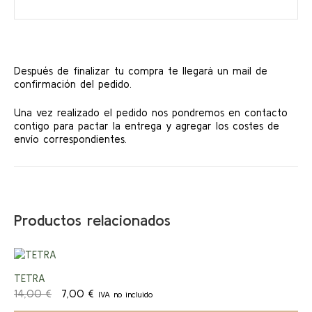
Después de finalizar tu compra te llegará un mail de
confirmación del pedido.
Una vez realizado el pedido nos pondremos en contacto
contigo para pactar la entrega y agregar los costes de
envío correspondientes.
Productos relacionados
¡Ofert
TETRA
El
El
14,00
€
7,00
€
IVA no incluido
a!
precio
precio