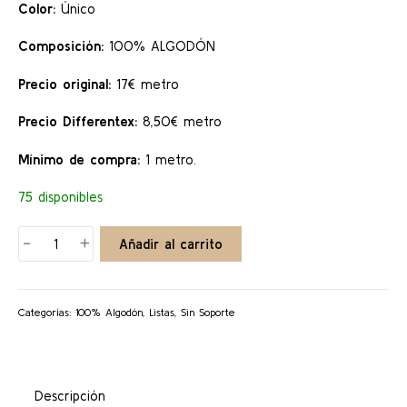
Color:
Único
Composición:
100% ALGODÓN
Precio original:
17€ metro
Precio Differentex:
8,50€ metro
Mínimo de compra:
1 metro.
75 disponibles
BOTURINI
-
+
Añadir al carrito
cantidad
Categorías:
100% Algodón
,
Listas
,
Sin Soporte
Descripción