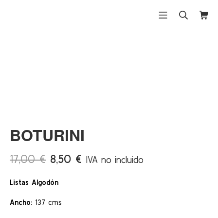
Saltar
al
Menú móvil
Buscar
Carri
Differentex
contenido
¡Ofert
a!
BOTURINI
El
El
17,00
€
8,50
€
IVA no incluido
precio
precio
Listas Algodón
original
actual
era:
es:
Ancho:
137 cms
17,00 €.
8,50 €.