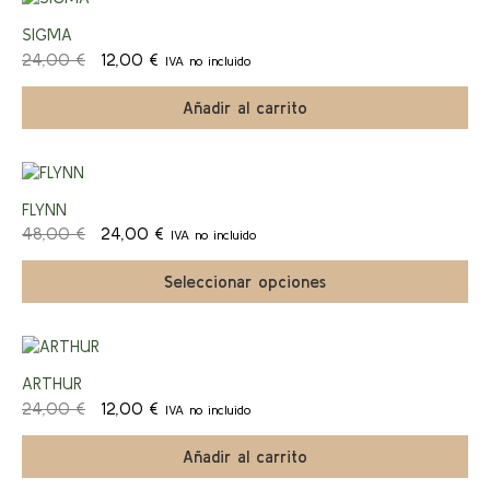
9,00 €
elegir
¡Ofert
en
SIGMA
la
El
El
24,00
€
12,00
€
IVA no incluido
página
a!
precio
precio
de
original
actual
Añadir al carrito
producto
era:
es:
24,00 €.
12,00 €.
Este
producto
¡Ofert
FLYNN
tiene
El
El
múltiples
48,00
€
24,00
€
IVA no incluido
a!
precio
precio
variantes.
original
actual
Las
Seleccionar opciones
era:
es:
opciones
48,00 €.
24,00 €.
se
pueden
elegir
¡Ofert
en
ARTHUR
la
El
El
24,00
€
12,00
€
IVA no incluido
página
a!
precio
precio
de
original
actual
Añadir al carrito
producto
era:
es: