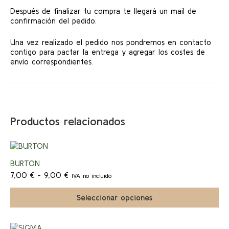
Después de finalizar tu compra te llegará un mail de
confirmación del pedido.
Una vez realizado el pedido nos pondremos en contacto
contigo para pactar la entrega y agregar los costes de
envío correspondientes.
Productos relacionados
Este
producto
¡Ofert
BURTON
tiene
Rango
múltiples
7,00
€
-
9,00
€
IVA no incluido
a!
de
variantes.
precios:
Las
Seleccionar opciones
desde
opciones
7,00 €
se
hasta
pueden