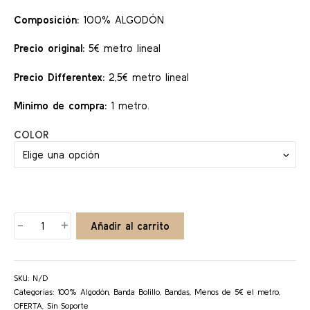
5,00 €.
2,50 €.
Composición:
100% ALGODÓN
Precio original:
5€ metro lineal
Precio Differentex:
2,5€ metro lineal
Mínimo de compra:
1 metro.
COLOR
BANDA
-
+
Añadir al carrito
BOLILLO
Nº6
cantidad
SKU:
N/D
Categorías:
100% Algodón
,
Banda Bolillo
,
Bandas
,
Menos de 5€ el metro
,
OFERTA
,
Sin Soporte