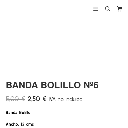
Saltar
al
Menú móvil
Buscar
Carri
Differentex
contenido
¡Ofert
a!
BANDA BOLILLO Nº6
El
El
5,00
€
2,50
€
IVA no incluido
precio
precio
Banda Bolillo
original
actual
era:
es:
Ancho:
13 cms