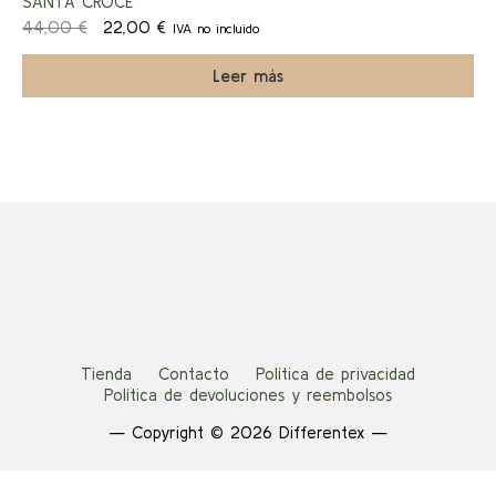
SANTA CROCE
la
El
El
44,00
€
22,00
€
IVA no incluido
página
a!
precio
precio
de
original
actual
Leer más
producto
era:
es:
44,00 €.
22,00 €.
Tienda
Contacto
Política de privacidad
Política de devoluciones y reembolsos
— Copyright © 2026 Differentex —