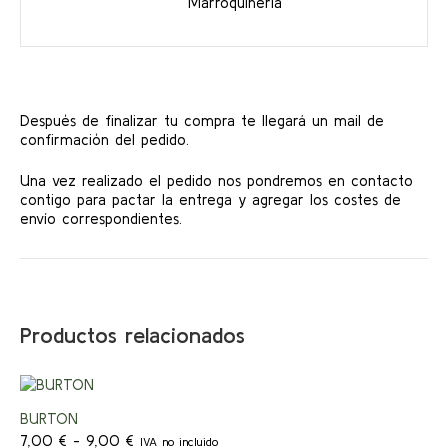
Marroquinería
Después de finalizar tu compra te llegará un mail de
confirmación del pedido.
Una vez realizado el pedido nos pondremos en contacto
contigo para pactar la entrega y agregar los costes de
envío correspondientes.
Productos relacionados
Este
producto
¡Ofert
BURTON
tiene
Rango
múltiples
7,00
€
-
9,00
€
IVA no incluido