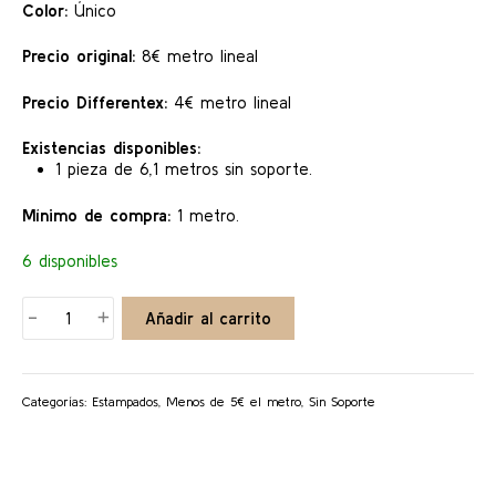
Color:
Único
Precio original:
8€ metro lineal
Precio Differentex:
4€ metro lineal
Existencias disponibles:
1 pieza de 6,1 metros sin soporte.
Mínimo de compra:
1 metro.
6 disponibles
AZULEJOS
-
+
Añadir al carrito
cantidad
Categorías:
Estampados
,
Menos de 5€ el metro
,
Sin Soporte