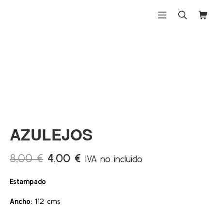
Saltar
al
Menú móvil
Buscar
Carri
Differentex
contenido
¡Ofert
a!
AZULEJOS
El
El
8,00
€
4,00
€
IVA no incluido
precio
precio
Estampado
original
actual
era:
es:
Ancho:
112 cms
8,00 €.
4,00 €.