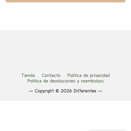
era:
es:
opciones
48,00 €.
24,00 €.
se
pueden
elegir
en
la
página
de
producto
Tienda
Contacto
Política de privacidad
Política de devoluciones y reembolsos
— Copyright © 2026 Differentex —