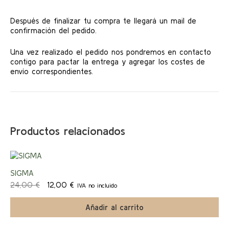
Después de finalizar tu compra te llegará un mail de
confirmación del pedido.
Una vez realizado el pedido nos pondremos en contacto
contigo para pactar la entrega y agregar los costes de
envío correspondientes.
Productos relacionados
¡Ofert
SIGMA
El
El
24,00
€
12,00
€
IVA no incluido
a!
precio
precio
original
actual
Añadir al carrito
era:
es:
24,00 €.
12,00 €.